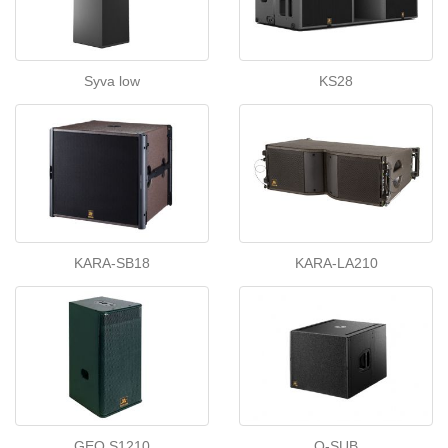
Syva low
KS28
KARA-SB18
KARA-LA210
GEO S1210
Q-SUB