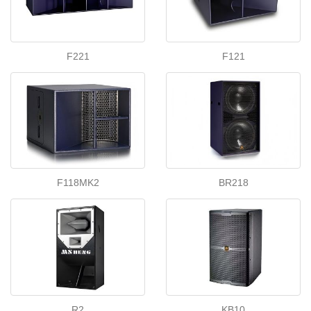
F221
F121
F118MK2
BR218
R2
KB10