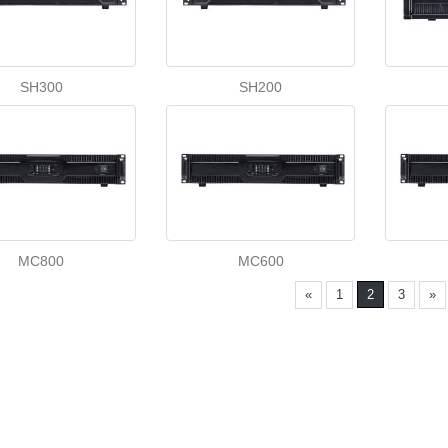
SH300
SH200
MC800
MC600
«
1
2
3
»