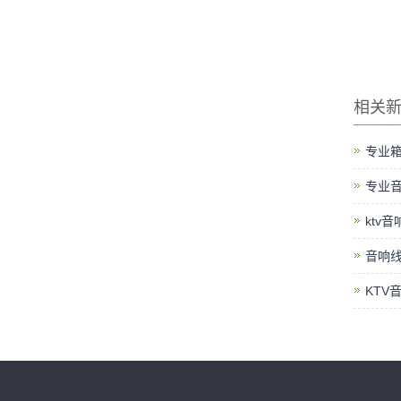
相关
专业
专业
ktv
音响线
KTV