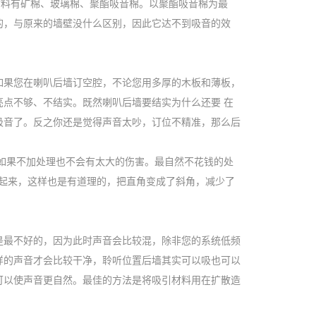
音材料有矿棉、玻璃棉、聚酯吸音棉。以聚酯吸音棉为最
的，与原来的墙壁没什么区别，因此它达不到吸音的效
如果您在喇叭后墙订空腔，不论您用多厚的木板和薄板，
点不够、不结实。既然喇叭后墙要结实为什么还要 在
吸音了。反之你还是觉得声音太吵，订位不精准，那么后
如果不加处理也不会有太大的伤害。最自然不花钱的处
起来，这样也是有道理的，把直角变成了斜角，减少了
是最不好的，因为此时声音会比较混，除非您的系统低频
样的声音才会比较干净，聆听位置后墙其实可以吸也可以
可以使声音更自然。最佳的方法是将吸引材料用在扩散造