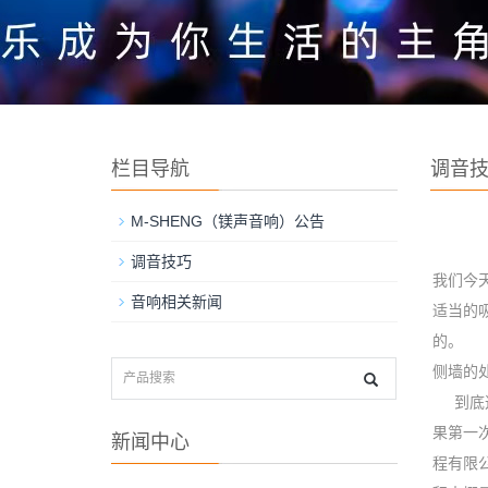
栏目导航
调音
M-SHENG（镁声音响）公告
调音技巧
我们今
音响相关新闻
适当的
的。
侧墙的
到底这
果第一
新闻中心
程有限