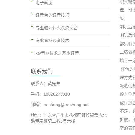
积大概
电子画册
佳，可
调音台的调音技巧
果。
喇叭后
专业箱为什么总烧高音
喇叭后
专业音响调音技术
都只有
二墙做
ktv音响技术之基本调音
墙上一
任何的
联系我们
理方式
联系人：黄先生
吸收低
手机：18620273910
聆听位
或许您
邮箱：m-sheng@m-sheng.net
不足，
地址：广东省广州市花都区狮岭镇盘古北
扩散，
路黄屋耀记二巷5号六楼
型的表