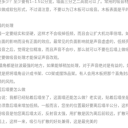
是多少？至少要有1--1.5公分宽，墙面三分之二高就可以了。常用的吸
以做成软包形式，不过请注意，不要以为订木板可以吸音。木板表面是平
墙的处理
墙一定要结实和坚硬，这样才不会吸掉低频，而且会让扩大机功率倍增。
负面的影响而没有正面的效应。最常见的负面影响就是声音虚虚的，低频亮
吸音之后，觉得定位精准，而且声音不会吵，那么就可以不要在后墙上做
定要做吸音处理才能保证声音改观。
墙角都是驻波最强的地方，如果能够稍加处理，对于声音绝对是有益的，
就是把将墙角设计成书架、CD架或摆饰品架。有人会用木板把那个直角封
频的风险。
置后墙要怎么做
会说：我都已经贴着后墙坐了，这面墙还能怎么做？老实说，贴着后墙坐
必须靠后墙来增加低频。一般而言，您坐的位置最好要离后墙半公分，这
用吸音是怕您离后墙太近，反射音太强，用扩散是因为离后前较远，扩散
面上，这样一来，吸引与扩散的好处兼得，这是最完美的